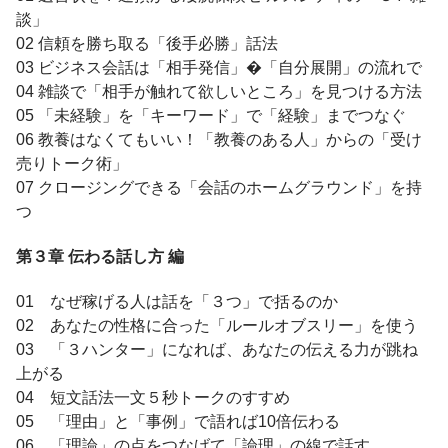
談」
02 信頼を勝ち取る「後手必勝」話法
03 ビジネス会話は「相手発信」�「自分展開」の流れで
04 雑談で「相手が触れて欲しいところ」を見つける方法
05 「未経験」を「キーワード」で「経験」までつなぐ
06 教養はなくてもいい！「教養のある人」からの「受け
売りトーク術」
07 クロージングできる「会話のホームグラウンド」を持
つ
第３章 伝わる話し方 編
01 なぜ稼げる人は話を「３つ」で括るのか
02 あなたの性格に合った「ルールオブスリー」を使う
03 「３ハンター」になれば、あなたの伝える力が跳ね
上がる
04 短文話法一文５秒トークのすすめ
05 「理由」と「事例」で語れば10倍伝わる
06 「理論」の点をつなげて「論理」の線で話す