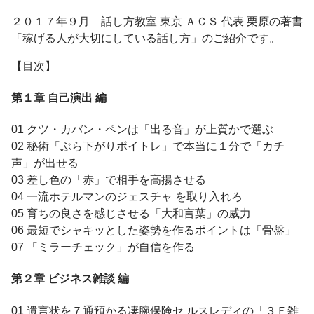
２０１７年９月 話し方教室 東京 ＡＣＳ 代表 栗原の著書
「稼げる人が大切にしている話し方」のご紹介です。
【目次】
第１章 自己演出 編
01 クツ・カバン・ペンは「出る音」が上質かで選ぶ
02 秘術「ぶら下がりボイトレ」で本当に１分で「カチ
声」が出せる
03 差し色の「赤」で相手を高揚させる
04 一流ホテルマンのジェスチャ を取り入れろ
05 育ちの良さを感じさせる「大和言葉」の威力
06 最短でシャキッとした姿勢を作るポイントは「骨盤」
07 「ミラーチェック」が自信を作る
第２章 ビジネス雑談 編
01 遺言状を７通預かる凄腕保険セ ルスレディの「３Ｆ雑