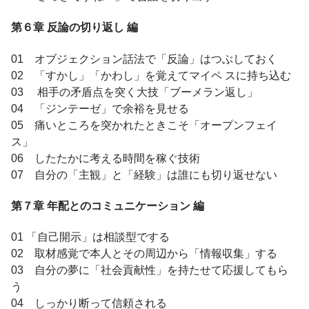
第６章 反論の切り返し 編
01 オブジェクション話法で「反論」はつぶしておく
02 「すかし」「かわし」を覚えてマイペ スに持ち込む
03 相手の矛盾点を突く大技「ブーメラン返し」
04 「ジンテーゼ」で余裕を見せる
05 痛いところを突かれたときこそ「オープンフェイ
ス」
06 したたかに考える時間を稼ぐ技術
07 自分の「主観」と「経験」は誰にも切り返せない
第７章 年配とのコミュニケーション 編
01 「自己開示」は相談型でする
02 取材感覚で本人とその周辺から「情報収集」する
03 自分の夢に「社会貢献性」を持たせて応援してもら
う
04 しっかり断って信頼される