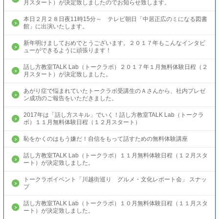
月スタート）が決定致しましたのでお知らせ致します。
本日２月２８日夜11時15分～ テレビ朝日「中居正広のミになる図書
館」に出演いたします。
新年明けましておめでとうございます。２０１７年もこんなインタビ
ューができるように頑張ります！
話し方教室TALK Lab（トークラボ）２０１７年１月無料体験日程（２
月スタート）が決定致しました。
あがり症で悩まれていたトークラボ受講生のＡさんから、社内プレゼ
ン成功のご報告をいただきました。
2017年は「話し方スキル」でいく！話し方教室TALK Lab（トークラ
ボ）１１月無料体験日程（１２月スタート）
恥をかくのはもう嫌だ！自信をもって話すための無料体験講座
話し方教室TALK Lab（トークラボ）１１月無料体験日程（１２月スタ
ート）が決定致しました。
トークラボイベント「川越街巡り グルメ・文化レポート会」 スナッ
プ
話し方教室TALK Lab（トークラボ）１０月無料体験日程（１１月スタ
ート）が決定致しました。