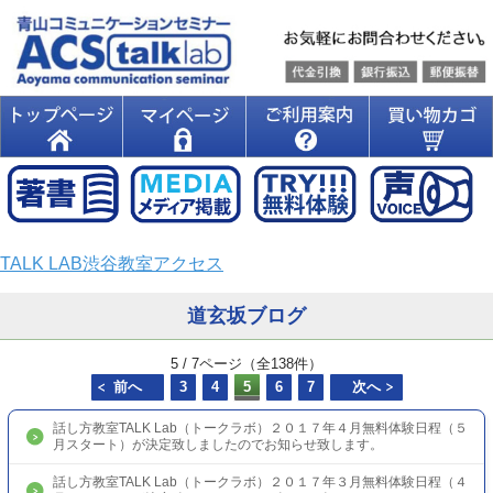
TALK LAB渋谷教室アクセス
道玄坂ブログ
5 / 7ページ（全138件）
前へ
3
4
5
6
7
次へ
話し方教室TALK Lab（トークラボ）２０１７年４月無料体験日程（５
月スタート）が決定致しましたのでお知らせ致します。
話し方教室TALK Lab（トークラボ）２０１７年３月無料体験日程（４