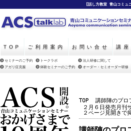
【話し方教室 青山コミュ
TOP
ご利用案内
お問い合せ
講
セミナーのご予約
トークラボ
法人研修に関して
アガリ症克服
体験セミナーのご予約
オーダー・セミオーダー研修
TOP
講師陣のプロ
２月６日発売月刊
２ページ見開きで
講師陣のプロ