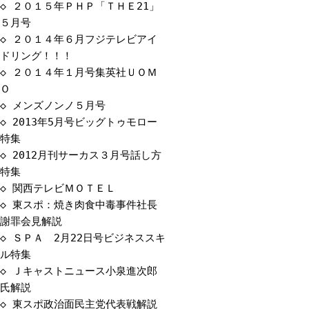
◇
２０１５年ＰＨＰ「ＴＨＥ21」
５月号
◇
２０１４年６月フジテレビアイ
ドリング！！！
◇
２０１４年１月号集英社ＵＯＭ
Ｏ
◇
メンズノンノ５月号
◇
2013年5月号ビッグトゥモロー
特集
◇
2012月刊サーカス３月号話し方
特集
◇
関西テレビＭＯＴＥＬ
◇
東スポ：焼き肉食中毒事件社長
謝罪会見解説
◇
ＳＰＡ 2月22日号ビジネススキ
ル特集
◇
Ｊキャストニュース小泉進次郎
氏解説
◇
東スポ政治面民主党代表戦解説