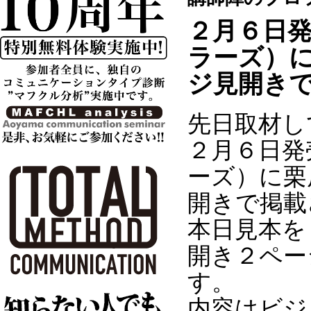
２月６日
ラーズ）
ジ見開き
先日取材し
２月６日発
ーズ）に栗
開きで掲載
本日見本を
開き２ペー
す。
内容はビジ