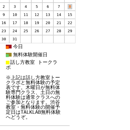
2
3
4
5
6
7
8
9
10
11
12
13
14
15
16
17
18
19
20
21
22
23
24
25
26
27
28
29
30
31
今日
■
無料体験開催日
■
■
話し方教室 トークラ
ボ
※上記は話し方教室トー
クラボと無料体験の予定
表です。木曜日が無料体
験専門クラス、土日の無
料体験は通常クラスへの
ご参加となります。渋谷
教室・無料体験の開催予
定日は
TALKLAB無料体験
へどうぞ。