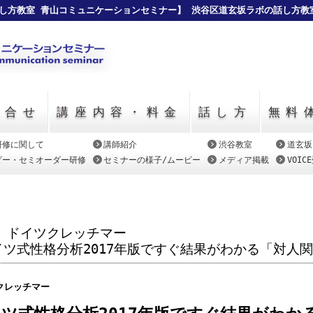
し方教室 青山コミュニケーションセミナー】 渋谷区道玄坂ラボの話し方教
い合せ
講座内容・料金
話し方
無料
研修に関して
講師紹介
渋谷教室
道玄坂
ダー・セミオーダー研修
セミナーの様子/ムービー
メディア掲載
VOI
ドイツクレッチマー
イツ式性格分析2017年版ですぐ結果がわかる「対人
クレッチマー