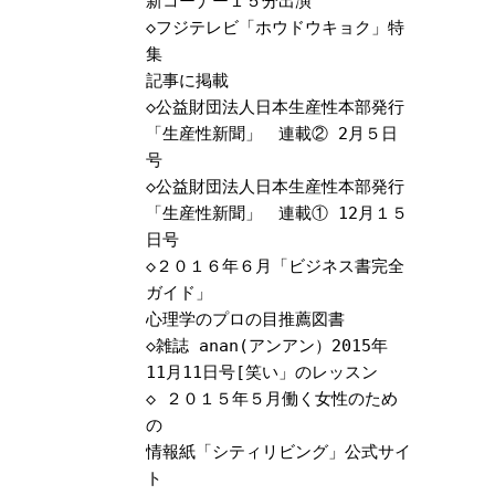
新コーナー１５分出演
◇
フジテレビ「ホウドウキョク」特
集
記事に掲載
◇
公益財団法人日本生産性本部発行
「生産性新聞」 連載② 2月５日
号
◇
公益財団法人日本生産性本部発行
「生産性新聞」 連載① 12月１５
日号
◇
２０１６年６月「ビジネス書完全
ガイド」
心理学のプロの目推薦図書
◇
雑誌 anan(アンアン）2015年
11月11日号[笑い」のレッスン
◇
２０１５年５月働く女性のため
の
情報紙「シティリビング」公式サイ
ト