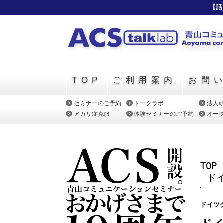
【話
TOP
ご利用案内
お問
セミナーのご予約
トークラボ
法人
アガリ症克服
体験セミナーのご予約
オー
TOP
ド
ドイツ