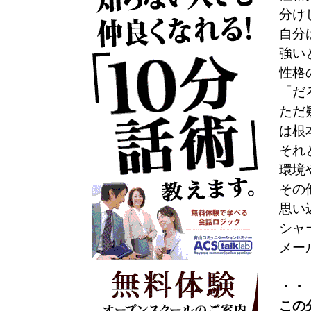
分け
自分
強い
性格
「だ
ただ
は根
それ
環境
その
思い
シャ
メー
・・
この