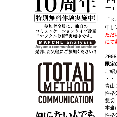
ドイ
ー」
「ド
申し
ただ
にて
200
限定
ご紹
・・
青山
性格
懇切
本当
性格