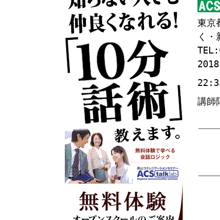
東京
く・
TEL:
2018
22:3
講師