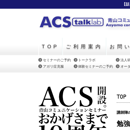
【話
TOP
ご利用案内
お問
セミナーのご予約
トークラボ
法人
アガリ症克服
体験セミナーのご予約
オー
TOP
講師陣
勉