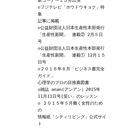
新コーナー１５分出演
◇
フジテレビ「ホウドウキョク」特
集
記事に掲載
◇
公益財団法人日本生産性本部発行
「生産性新聞」 連載② 2月５日
号
◇
公益財団法人日本生産性本部発行
「生産性新聞」 連載① 12月１５
日号
◇
２０１６年６月「ビジネス書完全
ガイド」
心理学のプロの目推薦図書
◇
雑誌 anan(アンアン）2015年
11月11日号[笑い」のレッスン
◇
２０１５年５月働く女性のため
の
情報紙「シティリビング」公式サイ
ト