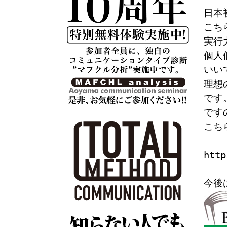
日本
こち
実行
個人
いい
理想
です
です
こち
http
今後