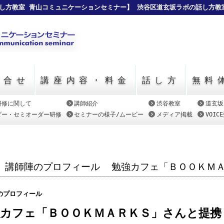
し方教室 青山コミュニケーションセミナー】 渋谷区道玄坂ラボの話し方教
い合せ
講座内容・料金
話し方
無料
研修に関して
講師紹介
渋谷教室
道玄坂
ダー・セミオーダー研修
セミナーの様子/ムービー
メディア掲載
VOI
講師陣のプロフィール
勉強カフェ「ＢＯＯＫＭ
のプロフィール
強カフェ「ＢＯＯＫＭＡＲＫＳ」さんと提携