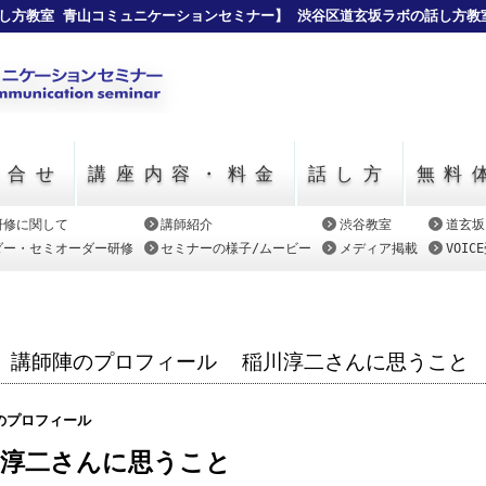
し方教室 青山コミュニケーションセミナー】 渋谷区道玄坂ラボの話し方教
い合せ
講座内容・料金
話し方
無料
研修に関して
講師紹介
渋谷教室
道玄坂
ダー・セミオーダー研修
セミナーの様子/ムービー
メディア掲載
VOI
講師陣のプロフィール
稲川淳二さんに思うこと
のプロフィール
川淳二さんに思うこと