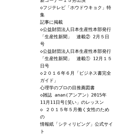
新コーナー１５分出演
◇
フジテレビ「ホウドウキョク」特
集
記事に掲載
◇
公益財団法人日本生産性本部発行
「生産性新聞」 連載② 2月５日
号
◇
公益財団法人日本生産性本部発行
「生産性新聞」 連載① 12月１５
日号
◇
２０１６年６月「ビジネス書完全
ガイド」
心理学のプロの目推薦図書
◇
雑誌 anan(アンアン）2015年
11月11日号[笑い」のレッスン
◇
２０１５年５月働く女性のため
の
情報紙「シティリビング」公式サイ
ト