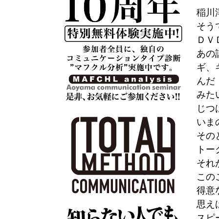
稲川
そう
ＤＶ
あの
ギ、
んだ
みた
じつ
いま
その
トー
それ
この
得意
思え
スピ