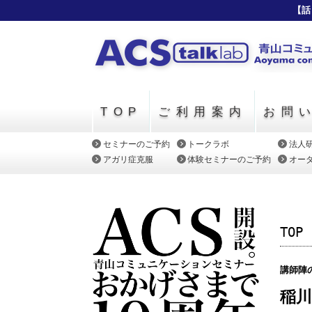
【話
TOP
ご利用案内
お問
セミナーのご予約
トークラボ
法人
アガリ症克服
体験セミナーのご予約
オー
TOP
講師陣
稲