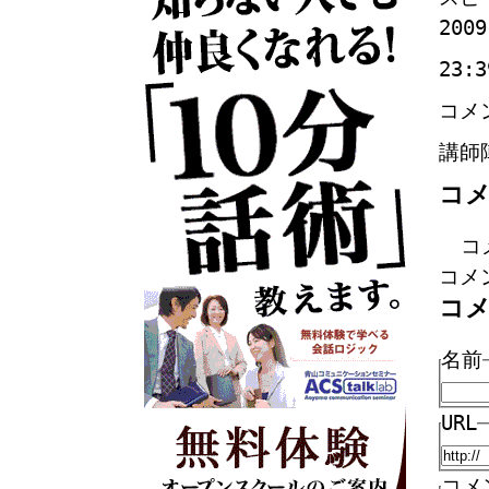
2009
23:3
コメ
講師
コ
コ
コメ
コ
名前
URL
コメ