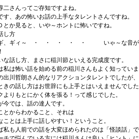
淳二さんってご存知ですよね。
です、あの怖いお話の上手なタレントさんですね。
Ｄとか見ると、いや～ホントに怖いですね。
話し方
ギ、ギィ～ ・ ・ ・ ・ ・ いゃ～な音が
！
いな話し方、まさに稲川節といえる完成度です。
は私は怖い話を始める前の稲川さんもよく知っていま
の出川哲朗さん的なリアクションタレントでしたが、
ときの話し方はお世辞にも上手とはいえませんでした
クよりもとにかく体を張る！って感じでした。
が今では、話の達人です。
ことからわかること、それは
なことは上手に話しやすい！ということ。
ば私も人前での話を大変ほめられたのは「怪談話」で
ーチで悩んでいる方には稲川さんは良い「ヒント」に