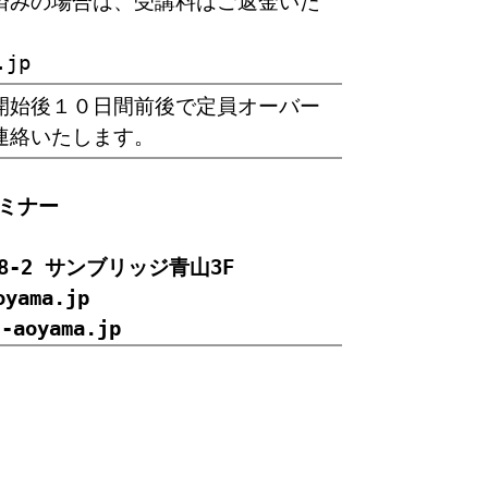
済みの場合は、受講料はご返金いた
.jp
開始後１０日間前後で定員オーバー
連絡いたします。
ミナー
-8-2 サンブリッジ青山3F
oyama.jp
s-aoyama.jp